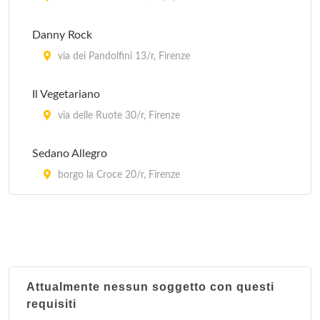
via Santo Spirito 6/r, Firenze
Danny Rock
Capocaccia - Wine e Sushi Bar
via dei Pandolfini 13/r, Firenze
lungarno Corsini 12/r, Firenze
Il Vegetariano
via delle Ruote 30/r, Firenze
Sedano Allegro
borgo la Croce 20/r, Firenze
Attualmente nessun soggetto con questi
requisiti