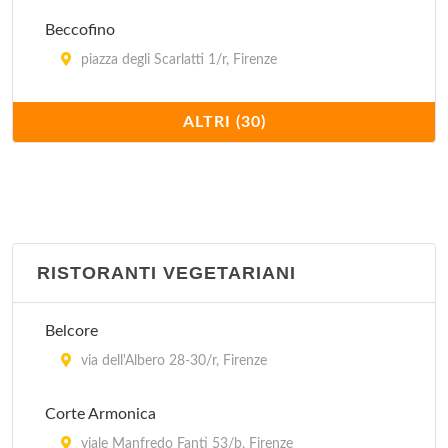
Beccofino
piazza degli Scarlatti 1/r, Firenze
Bene Vobis
ALTRI (30)
via Serragli 78/r, Firenze
Boccadama
piazza Santa Croce 25/26/r, Firenze
RISTORANTI VEGETARIANI
Caffé Concerto
lungarno Cristoforo Colombo 11, Firenze
Belcore
Cantinetta dei Verrazzano
via dell'Albero 28-30/r, Firenze
via dei Tavolini 18/20/r, Firenze
Corte Armonica
Cantinone
viale Manfredo Fanti 53/b, Firenze