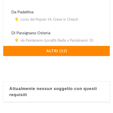
Da Padellina
corso del Popolo 54, Greve in Chianti
Di Passignano Osteria
via Passignano (Località Badia a Passignano) 33,
Tavernelle Val di Pesa
ALTRI (12)
Donnini Trattoria
via di Rimaggio 20, Bagno a Ripoli
Il Campanellino
località Petrognano 4, Barberino Val d'Elsa
Attualmente nessun soggetto con questi
requisiti
Il Frantoio
via Giacomo Matteotti (Località Marcialla) 33,