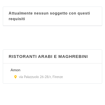
La Nuova Città Imperiale
Attualmente nessun soggetto con questi
via Pratese 100/108/r, Firenze
requisiti
Mister Hang
via Ghibellina 134/r, Firenze
RISTORANTI ARABI E MAGHREBINI
Amon
via Palazzuolo 26-28/r, Firenze