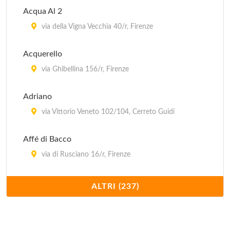
Acqua Al 2
via della Vigna Vecchia 40/r, Firenze
Acquerello
via Ghibellina 156/r, Firenze
Adriano
via Vittorio Veneto 102/104, Cerreto Guidi
Affé di Bacco
via di Rusciano 16/r, Firenze
Al Lume di Candela
ALTRI (237)
via delle Terme 23/r, Firenze
Al Tranvai