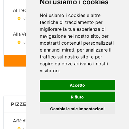
Noi usiamo i cookies
Al Trebbio
Noi usiamo i cookies e altre
via delle Belle Donne 47/49, Firenze
tecniche di tracciamento per
migliorare la tua esperienza di
Alla Vecchia Bettola
navigazione nel nostro sito, per
mostrarti contenuti personalizzati
via Ludovico Ariosto 32-34/r, Firenze
e annunci mirati, per analizzare il
traffico sul nostro sito, e per
Angiolino Antica Trattoria
ALTRI (81)
capire da dove arrivano i nostri
via Guelfa 138/r, Firenze
visitatori.
Anna
Accetto
via Pisana 138/r, Firenze
Rifiuto
PIZZERIE
Antellesi
Cambia le mie impostazioni
via Faenza 9/r, Firenze
Affé di Bacco