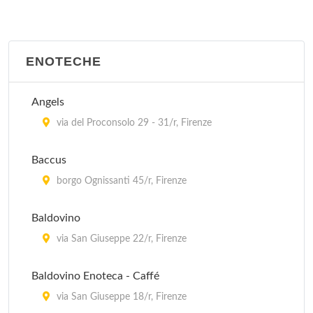
Barberino Val d'Elsa
La Gramola
ENOTECHE
via delle Fonti 1, Tavernelle Val di Pesa
Le Cernacchie Trattoria
Angels
località La Panca 11, Greve in Chianti
via del Proconsolo 29 - 31/r, Firenze
Orcagna
Baccus
piazza della Signoria 1/r, Firenze
borgo Ognissanti 45/r, Firenze
Baldovino
via San Giuseppe 22/r, Firenze
Baldovino Enoteca - Caffé
via San Giuseppe 18/r, Firenze