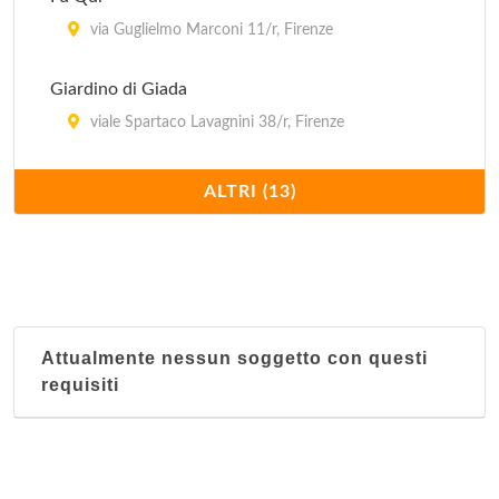
via Guglielmo Marconi 11/r, Firenze
Giardino di Giada
viale Spartaco Lavagnini 38/r, Firenze
Il Mandarino
ALTRI (13)
via della Condotta 17/r, Firenze
Il Mandarino
piazza Giacomo Matteotti 43, Empoli
Attualmente nessun soggetto con questi
L'Abbondanza
requisiti
via Ventisette Aprile 14/r, Firenze
La Grande Muraglia
viale Palestro 3, Empoli