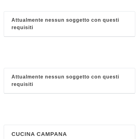
piazza Tasso Torquato 14/r, Firenze
Attualmente nessun soggetto con questi
Al Vecchio Carlino
requisiti
viale Fratelli Rosselli 15/17/r, Firenze
Alfredo
viale Don Giovanni Minzoni 3/r, Firenze
Alfredo sull'Arno
Attualmente nessun soggetto con questi
via dei Bardi 46/r, Firenze
requisiti
All' Antico Ristoro di Cambi
via Sant'Onofrio 1/r, Firenze
CUCINA CAMPANA