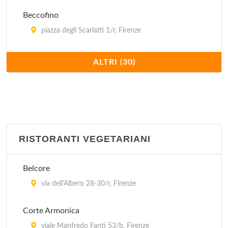
Beccofino
piazza degli Scarlatti 1/r, Firenze
Bene Vobis
ALTRI (30)
via Serragli 78/r, Firenze
Boccadama
piazza Santa Croce 25/26/r, Firenze
RISTORANTI VEGETARIANI
Caffé Concerto
lungarno Cristoforo Colombo 11, Firenze
Belcore
Cantinetta dei Verrazzano
via dell'Albero 28-30/r, Firenze
via dei Tavolini 18/20/r, Firenze
Corte Armonica
Cantinone
viale Manfredo Fanti 53/b, Firenze