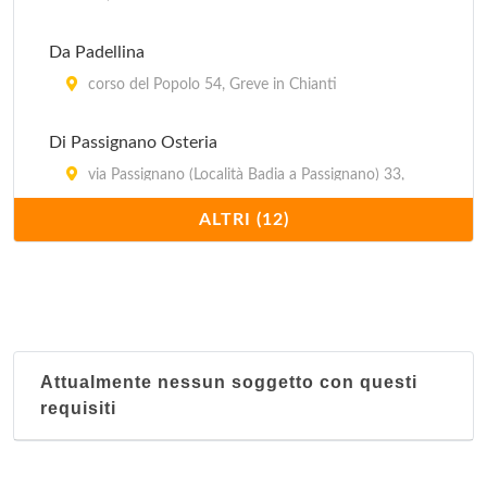
Da Padellina
corso del Popolo 54, Greve in Chianti
Di Passignano Osteria
via Passignano (Località Badia a Passignano) 33,
Tavernelle Val di Pesa
ALTRI (12)
Donnini Trattoria
via di Rimaggio 20, Bagno a Ripoli
Il Campanellino
località Petrognano 4, Barberino Val d'Elsa
Attualmente nessun soggetto con questi
requisiti
Il Frantoio
via Giacomo Matteotti (Località Marcialla) 33,