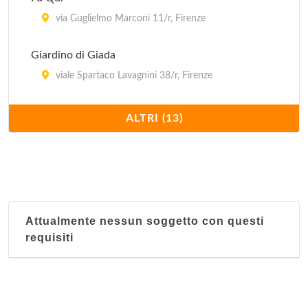
via Guglielmo Marconi 11/r, Firenze
Giardino di Giada
viale Spartaco Lavagnini 38/r, Firenze
Il Mandarino
ALTRI (13)
via della Condotta 17/r, Firenze
Il Mandarino
piazza Giacomo Matteotti 43, Empoli
Attualmente nessun soggetto con questi
L'Abbondanza
requisiti
via Ventisette Aprile 14/r, Firenze
La Grande Muraglia
viale Palestro 3, Empoli