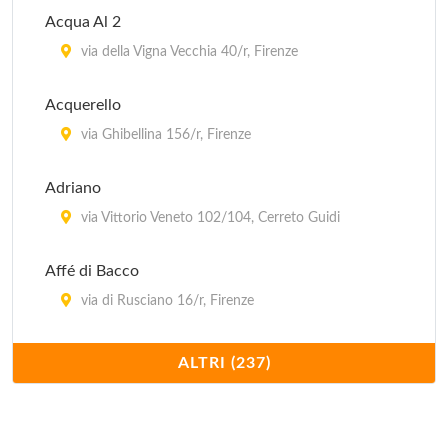
Acqua Al 2
via della Vigna Vecchia 40/r, Firenze
Acquerello
via Ghibellina 156/r, Firenze
Adriano
via Vittorio Veneto 102/104, Cerreto Guidi
Affé di Bacco
via di Rusciano 16/r, Firenze
Al Lume di Candela
ALTRI (237)
via delle Terme 23/r, Firenze
Al Tranvai