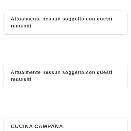
piazza Tasso Torquato 14/r, Firenze
Attualmente nessun soggetto con questi
Al Vecchio Carlino
requisiti
viale Fratelli Rosselli 15/17/r, Firenze
Alfredo
viale Don Giovanni Minzoni 3/r, Firenze
Alfredo sull'Arno
Attualmente nessun soggetto con questi
via dei Bardi 46/r, Firenze
requisiti
All' Antico Ristoro di Cambi
via Sant'Onofrio 1/r, Firenze
CUCINA CAMPANA