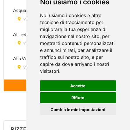
Noi usiamo i cookies
Acquacotta
Noi usiamo i cookies e altre
via dei Pilastri 51/r, Firenze
tecniche di tracciamento per
migliorare la tua esperienza di
Al Trebbio
navigazione nel nostro sito, per
mostrarti contenuti personalizzati
via delle Belle Donne 47/49, Firenze
e annunci mirati, per analizzare il
traffico sul nostro sito, e per
Alla Vecchia Bettola
capire da dove arrivano i nostri
via Ludovico Ariosto 32-34/r, Firenze
visitatori.
Angiolino Antica Trattoria
ALTRI (81)
Accetto
via Guelfa 138/r, Firenze
Rifiuto
Anna
Cambia le mie impostazioni
via Pisana 138/r, Firenze
PIZZERIE