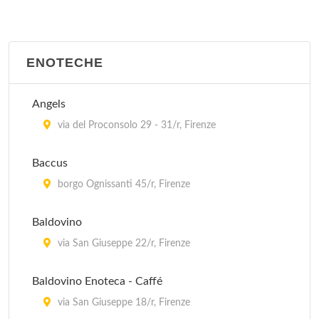
Barberino Val d'Elsa
La Gramola
ENOTECHE
via delle Fonti 1, Tavernelle Val di Pesa
Le Cernacchie Trattoria
Angels
località La Panca 11, Greve in Chianti
via del Proconsolo 29 - 31/r, Firenze
Orcagna
Baccus
piazza della Signoria 1/r, Firenze
borgo Ognissanti 45/r, Firenze
Baldovino
via San Giuseppe 22/r, Firenze
Baldovino Enoteca - Caffé
via San Giuseppe 18/r, Firenze