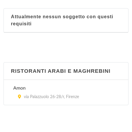
La Nuova Città Imperiale
Attualmente nessun soggetto con questi
via Pratese 100/108/r, Firenze
requisiti
Mister Hang
via Ghibellina 134/r, Firenze
RISTORANTI ARABI E MAGHREBINI
Amon
via Palazzuolo 26-28/r, Firenze