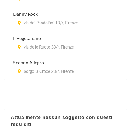
via Santo Spirito 6/r, Firenze
Danny Rock
Capocaccia - Wine e Sushi Bar
via dei Pandolfini 13/r, Firenze
lungarno Corsini 12/r, Firenze
Il Vegetariano
via delle Ruote 30/r, Firenze
Sedano Allegro
borgo la Croce 20/r, Firenze
Attualmente nessun soggetto con questi
requisiti