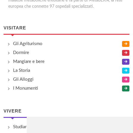
malattie metaboliche ereditarie e fa parte di MetabERN, la rete
europea che connette 97 ospedali specializzati.
VISITARE
Gli Agriturismo
Dormire
Mangiare e bere
La Storia
Gli Alloggi
I Monumenti
VIVERE
Studiare