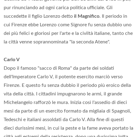
pur rinunciando ad ogni carica politica ufficiale. Gli
succedette il figlio Lorenzo detto
il Magnifico
. Il periodo in
cui Firenze ebbe Lorenzo come Signore fu senza dubbio uno
dei più felici e gloriosi per l'arte e la civiltà italiane, tanto che
la città venne soprannominata "la seconda Atene".
Carlo V
Dopo il famoso "sacco di Roma" da parte dei soldati
dell'Imperatore Carlo V, il potente esercito marciò verso
Firenze. E questo fu senza dubbio il periodo più eroico della
vita della città. I cittadini impugnarono le armi, il grande
Michelangelo rafforzò le mura. Inizia così l'assedio di dieci
mesi da parte di un esercito formato da migliaia di Spagnoli,
Tedeschi e italiani assoldati da Carlo V. Alla fine di questi
dieci durissimi mesi, in cui la peste e la fame aveva portato la
città agli estremi della resistenza, dopo una durissima lotta