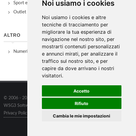
Noi usiamo i cookies
Sport e Benessere
Outlet e spacci aziendali
Noi usiamo i cookies e altre
tecniche di tracciamento per
migliorare la tua esperienza di
ALTRO
navigazione nel nostro sito, per
mostrarti contenuti personalizzati
Numeri Utili
e annunci mirati, per analizzare il
traffico sul nostro sito, e per
capire da dove arrivano i nostri
visitatori.
Accetto
© 2006 - 2026
WSG3 STUDIO
tutti i diritti riservati. Powered by
Rifiuto
WSG3 Software
Privacy Policy
/
Preferenze sui Cookies
Cambia le mie impostazioni
Chi siamo
/
Contatti
/
Sitemap