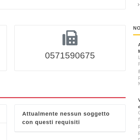
NO
0571590675
g
Attualmente nessun soggetto
f
con questi requisiti
p