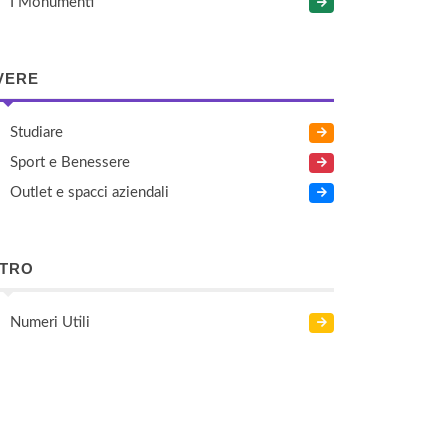
I Monumenti
VERE
Studiare
Sport e Benessere
Outlet e spacci aziendali
LTRO
Numeri Utili