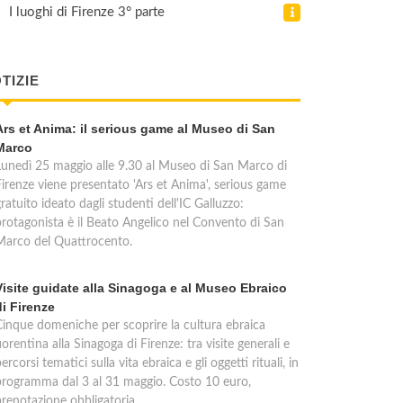
I luoghi di Firenze 3° parte
TIZIE
Ars et Anima: il serious game al Museo di San
Marco
Lunedì 25 maggio alle 9.30 al Museo di San Marco di
Firenze viene presentato 'Ars et Anima', serious game
ratuito ideato dagli studenti dell'IC Galluzzo:
protagonista è il Beato Angelico nel Convento di San
Marco del Quattrocento.
Visite guidate alla Sinagoga e al Museo Ebraico
di Firenze
Cinque domeniche per scoprire la cultura ebraica
iorentina alla Sinagoga di Firenze: tra visite generali e
ercorsi tematici sulla vita ebraica e gli oggetti rituali, in
programma dal 3 al 31 maggio. Costo 10 euro,
prenotazione obbligatoria.