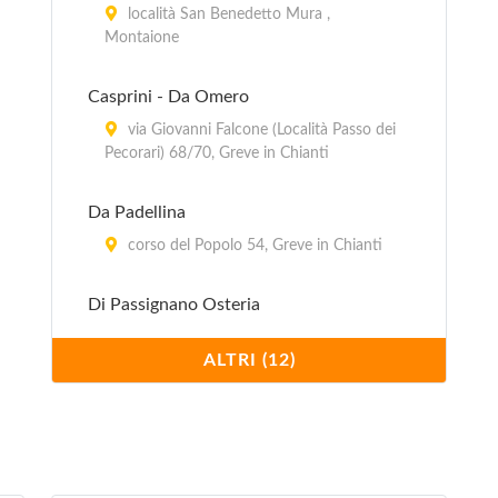
località San Benedetto Mura ,
Montaione
Casprini - Da Omero
via Giovanni Falcone (Località Passo dei
Pecorari) 68/70, Greve in Chianti
Da Padellina
corso del Popolo 54, Greve in Chianti
Di Passignano Osteria
via Passignano (Località Badia a
ALTRI (12)
Passignano) 33, Tavernelle Val di Pesa
Donnini Trattoria
via di Rimaggio 20, Bagno a Ripoli