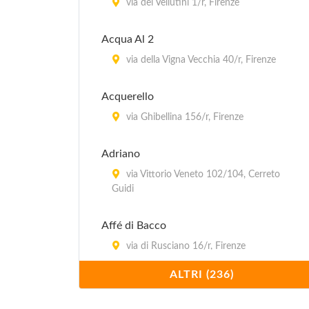
via dei Vellutini 1/r, Firenze
Acqua Al 2
via della Vigna Vecchia 40/r, Firenze
Acquerello
via Ghibellina 156/r, Firenze
Adriano
via Vittorio Veneto 102/104, Cerreto
Guidi
Affé di Bacco
via di Rusciano 16/r, Firenze
ALTRI (236)
Al Lume di Candela
via delle Terme 23/r, Firenze