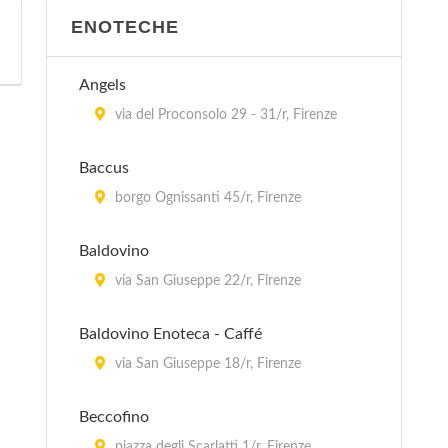
Il Campanellino
ENOTECHE
località Petrognano 4, Barberino Val
d'Elsa
Angels
via del Proconsolo 29 - 31/r, Firenze
Il Frantoio
via Giacomo Matteotti (Località
Baccus
Marcialla) 33, Barberino Val d'Elsa
borgo Ognissanti 45/r, Firenze
La Gramola
Baldovino
via delle Fonti 1, Tavernelle Val di Pesa
via San Giuseppe 22/r, Firenze
Le Cernacchie Trattoria
Baldovino Enoteca - Caffé
località La Panca 11, Greve in Chianti
via San Giuseppe 18/r, Firenze
Orcagna
Beccofino
piazza della Signoria 1/r, Firenze
piazza degli Scarlatti 1/r, Firenze