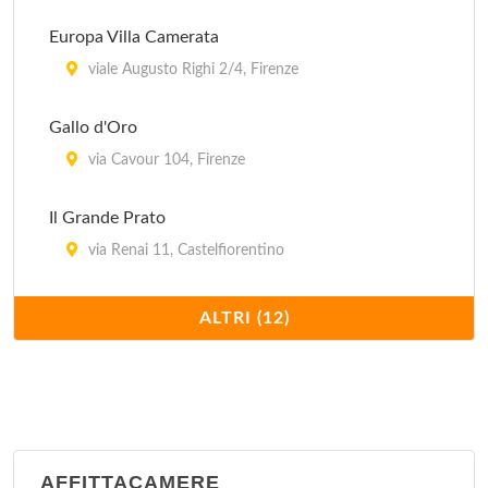
Airport
Europa Villa Camerata
via Don Perosi 39, Firenze
viale Augusto Righi 2/4, Firenze
Alamanni
Gallo d'Oro
via Alamanni 35, Firenze
via Cavour 104, Firenze
Il Grande Prato
via Renai 11, Castelfiorentino
Il Vagabondo
ALTRI (12)
via Guglielmo Marconi 25/27, Montaione
Ostello Archi Rossi
via Faenza 94/r, Firenze
AFFITTACAMERE