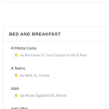
Le Due Stanze
via Mannelli 7, Firenze
Soggiorno Gloria
via Nazionale 17, Firenze
BED AND BREAKFAST
Soggiorno Isabella De' Medici
A Mezza Costa
via Fiume 17, Firenze
via Borromeo 67, San Casciano in Val di Pesa
Soggiorno La Pergola
A Teatro
via della Pergola 23, Firenze
via Verdi 12, Firenze
A&A
via Nicola Tagliaferri 40, Firenze
Agli Uffizi