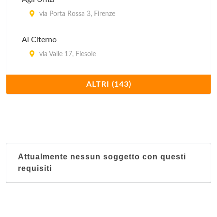
via Porta Rossa 3, Firenze
Al Citerno
via Valle 17, Fiesole
Alighieri
ALTRI (143)
piazza della Repubblica 3, Firenze
Alloro
via dell'Alloro 10, Firenze
Attualmente nessun soggetto con questi
Althea Rooms
requisiti
via delle Caldaie 25, Firenze
Antica Pieve
strada della Pieve 1, Tavarnelle Val di Pesa