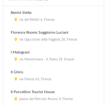
Ostello del Chianti
via Roma 137, Tavernelle Val di Pesa
Benini Stella
Ostello Santa Monaca
via dei Medici 6, Firenze
via Santa Monaca 6, Firenze
Florence Rooms Soggiorno Luciani
Poggio alla Terra
via Uguccione della Faggiola 28, Firenze
via Sanminiatese 18/20, Montaione
I Melograni
Villa San Michele
via Maremmana - II Tratto 29, Empoli
via Casole (Località Lucolena) 42, Greve in Chianti
Il Ghiro
via Faenza 63, Firenze
Il Porcellino Tourist House
piazza del Mercato Nuovo 4, Firenze