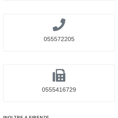
055572205
0555416729
INOLTRE A FIRENZE