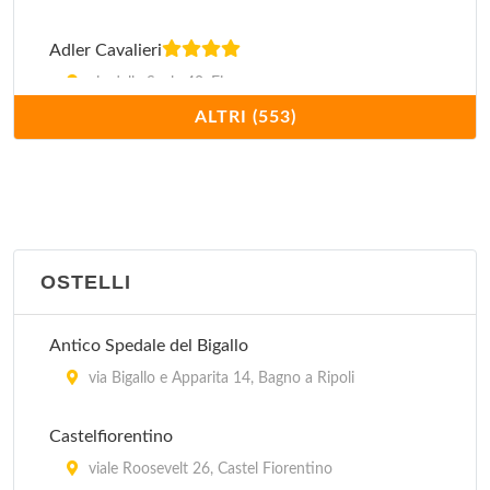
Adler Cavalieri
via della Scala 40, Firenze
ALTRI (553)
Adria 2
via Montebello 49, Firenze
Agnoletti
via Forlivese 67, San Godenzo
OSTELLI
Airone
Antico Spedale del Bigallo
via Toselli 147, Firenze
via Bigallo e Apparita 14, Bagno a Ripoli
Airport
Castelfiorentino
via Don Perosi 39, Firenze
viale Roosevelt 26, Castel Fiorentino