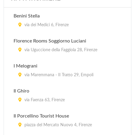
Ostello del Chianti
via Roma 137, Tavernelle Val di Pesa
Benini Stella
Ostello Santa Monaca
via dei Medici 6, Firenze
via Santa Monaca 6, Firenze
Florence Rooms Soggiorno Luciani
Poggio alla Terra
via Uguccione della Faggiola 28, Firenze
via Sanminiatese 18/20, Montaione
I Melograni
Villa San Michele
via Maremmana - II Tratto 29, Empoli
via Casole (Località Lucolena) 42, Greve in Chianti
Il Ghiro
via Faenza 63, Firenze
Il Porcellino Tourist House
piazza del Mercato Nuovo 4, Firenze