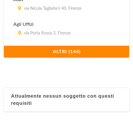
via Nicola Tagliaferri 40, Firenze
Agli Uffizi
via Porta Rossa 3, Firenze
Al Citerno
ALTRI (144)
via Valle 17, Fiesole
Alighieri
piazza della Repubblica 3, Firenze
Attualmente nessun soggetto con questi
Alloro
requisiti
via dell'Alloro 10, Firenze
Althea Rooms
via delle Caldaie 25, Firenze