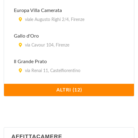
Alamanni
Europa Villa Camerata
via Alamanni 35, Firenze
viale Augusto Righi 2/4, Firenze
Alba
Gallo d'Oro
via della Scala 22, Firenze
via Cavour 104, Firenze
Il Grande Prato
via Renai 11, Castelfiorentino
Il Vagabondo
ALTRI (12)
via Guglielmo Marconi 25/27, Montaione
Ostello Archi Rossi
via Faenza 94/r, Firenze
AFFITTACAMERE