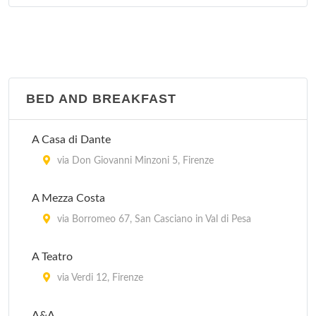
Le Due Stanze
via Mannelli 7, Firenze
Soggiorno Gloria
via Nazionale 17, Firenze
BED AND BREAKFAST
Soggiorno Isabella De' Medici
A Casa di Dante
via Fiume 17, Firenze
via Don Giovanni Minzoni 5, Firenze
Soggiorno La Pergola
A Mezza Costa
via della Pergola 23, Firenze
via Borromeo 67, San Casciano in Val di Pesa
A Teatro
via Verdi 12, Firenze
A&A