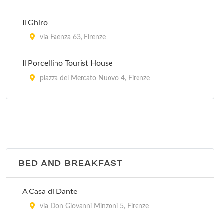
via Casole (Località Lucolena) 42, Greve in Chianti
Il Ghiro
via Faenza 63, Firenze
Il Porcellino Tourist House
piazza del Mercato Nuovo 4, Firenze
Le Due Stanze
via Mannelli 7, Firenze
Soggiorno Gloria
via Nazionale 17, Firenze
BED AND BREAKFAST
Soggiorno La Pergola
A Casa di Dante
via della Pergola 23, Firenze
via Don Giovanni Minzoni 5, Firenze