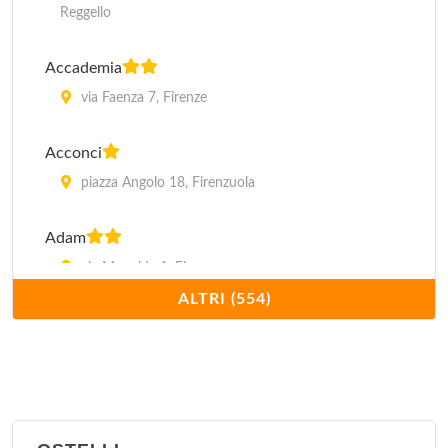
Reggello
Accademia
via Faenza 7, Firenze
Acconci
piazza Angolo 18, Firenzuola
Adam
via Monalda 1, Firenze
ALTRI (554)
Adler Cavalieri
via della Scala 40, Firenze
Adria 2
via Montebello 49, Firenze