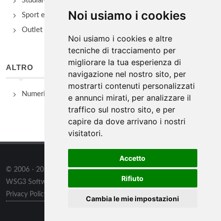
Studiare
Noi usiamo i cookies
Sport e Benessere
Outlet e spacci aziendali
Noi usiamo i cookies e altre
tecniche di tracciamento per
migliorare la tua esperienza di
ALTRO
navigazione nel nostro sito, per
mostrarti contenuti personalizzati
Numeri Utili
e annunci mirati, per analizzare il
traffico sul nostro sito, e per
capire da dove arrivano i nostri
visitatori.
Accetto
© 2006 - 2026
WSG3 STUDIO
tutti i diritti riservati. Powered by
Rifiuto
WSG3 Software
Privacy Policy
/
Preferenze sui Cookies
Cambia le mie impostazioni
Chi siamo
/
Contatti
/
Sitemap