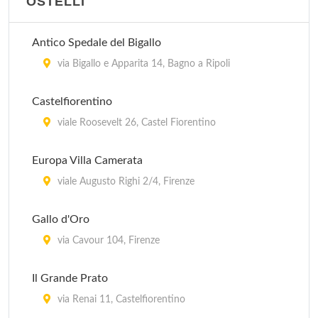
OSTELLI
Agnoletti
Antico Spedale del Bigallo
via Forlivese 67, San Godenzo
via Bigallo e Apparita 14, Bagno a Ripoli
Airone
Castelfiorentino
via Toselli 147, Firenze
viale Roosevelt 26, Castel Fiorentino
Airport
Europa Villa Camerata
via Don Perosi 39, Firenze
viale Augusto Righi 2/4, Firenze
Alamanni
Gallo d'Oro
via Alamanni 35, Firenze
via Cavour 104, Firenze
Il Grande Prato
via Renai 11, Castelfiorentino