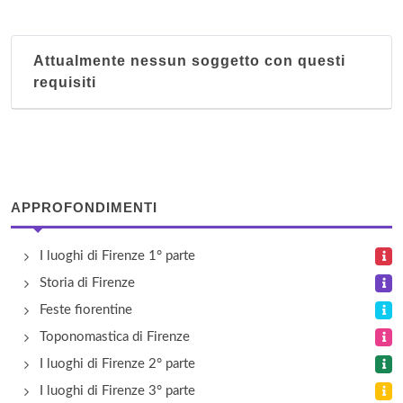
piazza della Repubblica 3, Firenze
Attualmente nessun soggetto con questi
Alloro
requisiti
via dell'Alloro 10, Firenze
Althea Rooms
via delle Caldaie 25, Firenze
APPROFONDIMENTI
Antica Pieve
strada della Pieve 1, Tavarnelle Val di Pesa
I luoghi di Firenze 1° parte
Storia di Firenze
Antiche Armonie
Feste fiorentine
viale Belfiore 58, Firenze
Toponomastica di Firenze
I luoghi di Firenze 2° parte
I luoghi di Firenze 3° parte