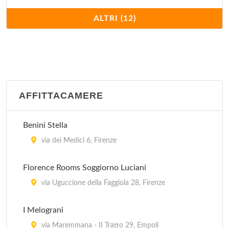
Il Vagabondo
ALTRI (12)
via Guglielmo Marconi 25/27, Montaione
Ostello Archi Rossi
via Faenza 94/r, Firenze
AFFITTACAMERE
Ostello del Chianti
via Roma 137, Tavernelle Val di Pesa
Benini Stella
Ostello Santa Monaca
via dei Medici 6, Firenze
via Santa Monaca 6, Firenze
Florence Rooms Soggiorno Luciani
Poggio alla Terra
via Uguccione della Faggiola 28, Firenze
via Sanminiatese 18/20, Montaione
I Melograni
Villa San Michele
via Maremmana - II Tratto 29, Empoli