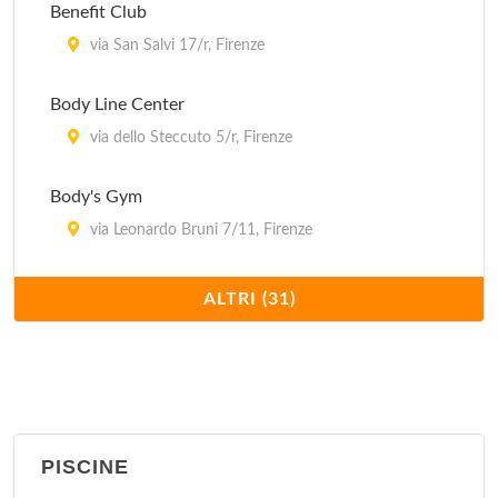
Benefit Club
via San Salvi 17/r, Firenze
Body Line Center
via dello Steccuto 5/r, Firenze
Body's Gym
via Leonardo Bruni 7/11, Firenze
Bombo Klaat
ALTRI (31)
via Giulio Cesare Vanini 18, Firenze
Budokan
borgo Pinti 5, Firenze
PISCINE
City Club 99