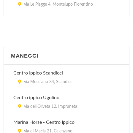
via Le Piagge 4, Montelupo Fiorentino
Golf Club Parco di Firenze
via dell'Isolotto 10, Firenze
Golf Club Poggio dei Medici
via San Gavino 27, Scarperia
MANEGGI
Golf Club Poggio Vittorio
Centro Ippico Scandicci
via Poggio Vittorio 29, Lastra a Signa
via Mosciano 34, Scandicci
Golf Club Ugolino
Centro ippico Ugolino
via Chiantigiana per Strada 3, Impruneta
via dell'Oliveta 12, Impruneta
Marina Horse - Centro Ippico
via di Macia 21, Calenzano