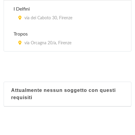
via Ragazzi del'99 59, Firenze
I Delfini
Club Airone
via dei Caboto 30, Firenze
via Giro delle Mura Sud 3, Empoli
Tropos
Club Il Vortice
via Orcagna 20/a, Firenze
via Lamabertesca 16, Firenze
Dinamica
via XI Febbraio 93, Empoli
Attualmente nessun soggetto con questi
requisiti