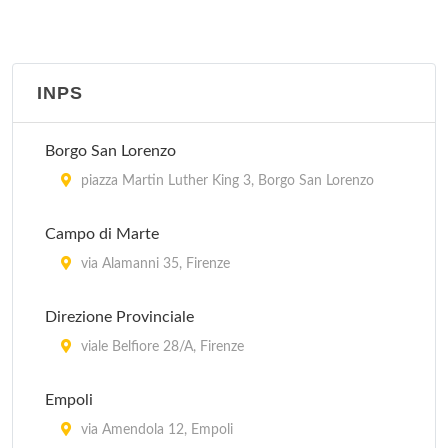
Guardia Medica - Firenze Oltrarno
In provincia di Firenze, Regione Toscana
INPS
Guardia Medica - Firenze Quartiere 1
via dei Malcontenti 6, Firenze
Borgo San Lorenzo
Guardia Medica - Firenze Quartiere 2
piazza Martin Luther King 3, Borgo San Lorenzo
In provincia di Firenze, Regione Toscana
Campo di Marte
Guardia Medica - Firenze Quartiere 3
via Alamanni 35, Firenze
località Galluzzo , Firenze
Direzione Provinciale
Guardia Medica - Firenze Quartiere 3 Gavinana
viale Belfiore 28/A, Firenze
via Chiantigiana 26, Firenze
Empoli
via Amendola 12, Empoli