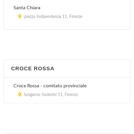
Santa Chiara
piazza Indipendenza 11, Firenze
Ulivella e Glicini
via del Pergolino 4/6, Firenze
Villa dei Pini
via Ugo Foscolo 78, Firenze
CROCE ROSSA
Villa delle Terme
Croce Rossa - comitato provinciale
viale Giuseppe Mazzini 45, Firenze
lungarno Soderini 11, Firenze
Villa Donatello
piazzale Donatello 14, Firenze
Villa Maria Beatrice