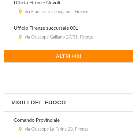
Ufficio Firenze Novoli
via Francesco Gemignani , Firenze
Ufficio Firenze succursale 001
via Giuseppe Galliano 27/31, Firenze
Ufficio Firenze succursale 002
ALTRI (40)
via Scipione Ammirato 75, Firenze
Ufficio Firenze succursale 003
piazza della Libertà 40/r, Firenze
VIGILI DEL FUOCO
Ufficio Firenze succursale 004
via dei Barbadori 40/r, Firenze
Comando Provinciale
Ufficio Firenze succursale 005
via Giuseppe La Farina 28, Firenze