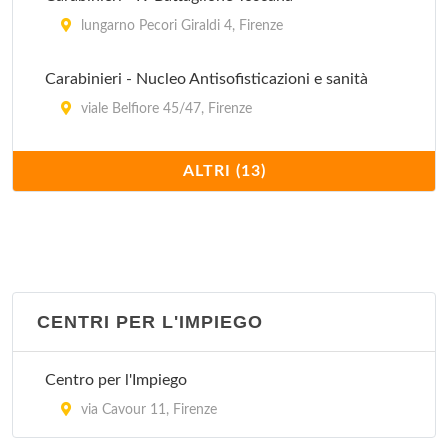
lungarno Pecori Giraldi 4, Firenze
Carabinieri - Nucleo Antisofisticazioni e sanità
viale Belfiore 45/47, Firenze
Carabinieri - Nucleo tutela patrimonio artistico
ALTRI (13)
via Romana 37/a, Firenze
Carabinieri - sezione nucleo operativo ecologico
via Giuseppe Verdi 16, Firenze
CENTRI PER L'IMPIEGO
Carabinieri - stazione piazza Pitti
piazza del Pitti 1, Firenze
Centro per l'Impiego
Carabinieri - stazione via Aretina
via Cavour 11, Firenze
via Aretina 336, Firenze