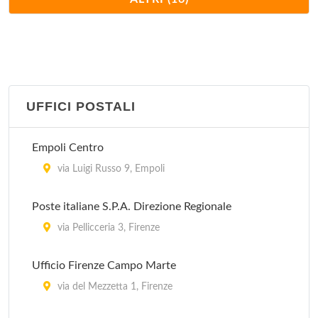
piazza San Giovanni 1, Firenze
Pro Loco
via Fratti 1, Sesto Fiorentino
UFFICI POSTALI
Pro Loco Marsilio Ficino
piazza Salvo D'Acquisto 58, Figline Valdarno
Empoli Centro
Pro Loco Sancascianese
via Luigi Russo 9, Empoli
piazza della Repubblica , San Casciano Val di Pesa
Poste italiane S.P.A. Direzione Regionale
Ufficio Informazioni Comunale
via Pellicceria 3, Firenze
piazza Quattro Novembre , Reggello
Ufficio Firenze Campo Marte
Ufficio Informazioni Comunale
via del Mezzetta 1, Firenze
piazza Stazione , Signa