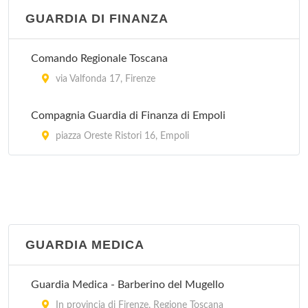
via Alessandro Manzoni 12, Firenze
GUARDIA DI FINANZA
Villa Maria Teresa
Comando Regionale Toscana
via della Cernaia 18, Firenze
via Valfonda 17, Firenze
Compagnia Guardia di Finanza di Empoli
piazza Oreste Ristori 16, Empoli
GUARDIA MEDICA
Guardia Medica - Barberino del Mugello
In provincia di Firenze, Regione Toscana