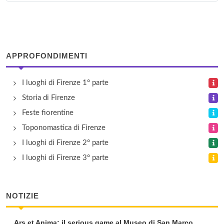
via Torcicoda 107/r, Firenze
Ufficio Firenze succursale 006
piazza Giacomo Puccini 26/b, Firenze
APPROFONDIMENTI
Ufficio Firenze succursale 007
I luoghi di Firenze 1° parte
via Pietrapiana 53, Firenze
Storia di Firenze
Feste fiorentine
Toponomastica di Firenze
I luoghi di Firenze 2° parte
I luoghi di Firenze 3° parte
NOTIZIE
Ars et Anima: il serious game al Museo di San Marco