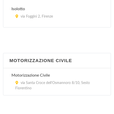
Isolotto
via Foggini 2, Firenze
Scandicci
via Baccio da Montelupo 20/c, Scandicci
Sesto Fiorentino
via del Rimaggio 143, Sesto Fiorentino
MOTORIZZAZIONE CIVILE
Motorizzazione Civile
via Santa Croce dell'Osmannoro 8/10, Sesto
Fiorentino