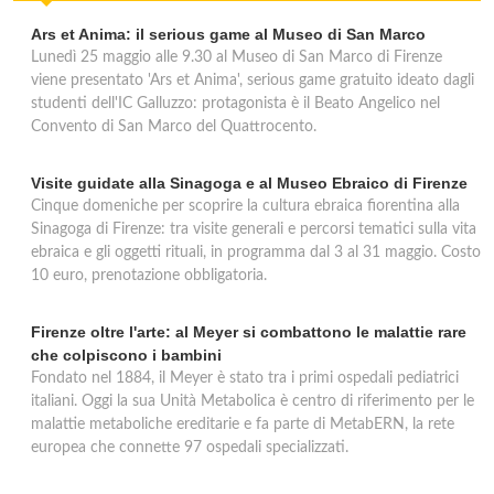
via Campoli 124/140, Mercatale Val di Pesa
Ars et Anima: il serious game al Museo di San Marco
Lunedì 25 maggio alle 9.30 al Museo di San Marco di Firenze
viene presentato 'Ars et Anima', serious game gratuito ideato dagli
studenti dell'IC Galluzzo: protagonista è il Beato Angelico nel
Convento di San Marco del Quattrocento.
Visite guidate alla Sinagoga e al Museo Ebraico di Firenze
Cinque domeniche per scoprire la cultura ebraica fiorentina alla
Sinagoga di Firenze: tra visite generali e percorsi tematici sulla vita
ebraica e gli oggetti rituali, in programma dal 3 al 31 maggio. Costo
10 euro, prenotazione obbligatoria.
Firenze oltre l'arte: al Meyer si combattono le malattie rare
che colpiscono i bambini
Fondato nel 1884, il Meyer è stato tra i primi ospedali pediatrici
italiani. Oggi la sua Unità Metabolica è centro di riferimento per le
malattie metaboliche ereditarie e fa parte di MetabERN, la rete
europea che connette 97 ospedali specializzati.