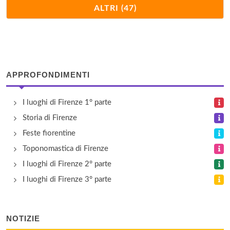
Basilica di San Miniato a Monte
ALTRI (47)
via Monte alle Croci 34, Firenze
Basilica di Santa Croce
piazza Santa Croce 16, Firenze
APPROFONDIMENTI
Battistero
I luoghi di Firenze 1° parte
piazza San Giovanni , Firenze
Storia di Firenze
Campanile di Giotto
Feste fiorentine
piazza Duomo , Firenze
Toponomastica di Firenze
I luoghi di Firenze 2° parte
Castello di Oliveto
I luoghi di Firenze 3° parte
via di Monte Olivo 6, Castelfiorentino
Castello il Palagio
NOTIZIE