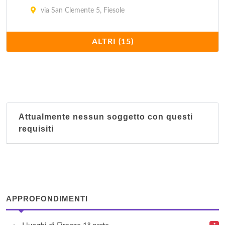
via San Clemente 5, Fiesole
La Contessina
ALTRI (15)
via Faenza 71, Firenze
La Repubblica
piazza della Repubblica 4, Firenze
Attualmente nessun soggetto con questi
La Residenza del Proconsolo
requisiti
via del Proconsolo 18, Firenze
Miniresidence
via Giulio Caccini 20, Firenze
APPROFONDIMENTI
Monsignor della Casa
via di Mucciano 16, Borgo San Lorenzo