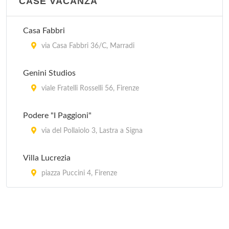
CASE VACANZA
viale Michelangelo 80, Firenze
Casa Fabbri
Norcenni Girasole Club
via Casa Fabbri 36/C, Marradi
via Norcenni 7, Figline Valdarino
Genini Studios
Poggio Uccellini Camping Villaggio
viale Fratelli Rosselli 56, Firenze
via di Campagna (Località Bivigliano) 38, Vaglia
Podere "I Paggioni"
San Giusto Camping Village
via del Pollaiolo 3, Lastra a Signa
via Castra (Località Limite sull'Arno) 71, Capraia e
Limite
Villa Lucrezia
piazza Puccini 4, Firenze
Semifonte
via Ugo Foscolo (Località Bustecca) 4, Barberino
Val d'Elsa