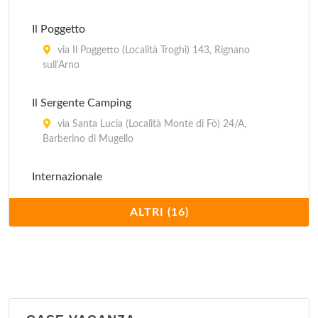
Il Poggetto
via Il Poggetto (Località Troghi) 143, Rignano
sull'Arno
Il Sergente Camping
via Santa Lucia (Località Monte di Fò) 24/A,
Barberino di Mugello
Internazionale
via San Cristofaro (Località Bottai) 2, Impruneta
ALTRI (16)
La Futa
strada per Bruscoli (Passo della Futa) 889/h,
Firenzuola
Michelangelo