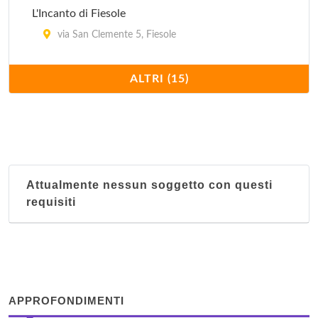
L'Incanto di Fiesole
via San Clemente 5, Fiesole
La Contessina
ALTRI (15)
via Faenza 71, Firenze
La Repubblica
piazza della Repubblica 4, Firenze
Attualmente nessun soggetto con questi
La Residenza del Proconsolo
requisiti
via del Proconsolo 18, Firenze
Miniresidence
via Giulio Caccini 20, Firenze
APPROFONDIMENTI
Monsignor della Casa