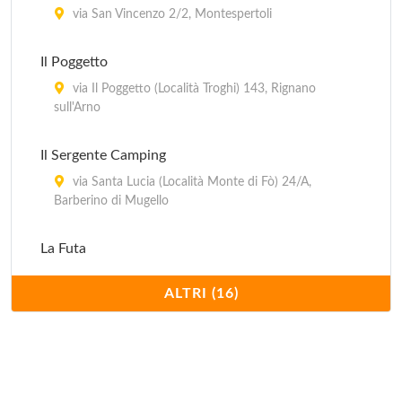
via San Vincenzo 2/2, Montespertoli
Il Poggetto
via Il Poggetto (Località Troghi) 143, Rignano
sull'Arno
Il Sergente Camping
via Santa Lucia (Località Monte di Fò) 24/A,
Barberino di Mugello
La Futa
strada per Bruscoli (Passo della Futa) 889/h,
ALTRI (16)
Firenzuola
Michelangelo
viale Michelangelo 80, Firenze