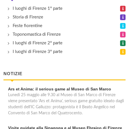
via di Mucciano 16, Borgo San Lorenzo
I luoghi di Firenze 1° parte
Storia di Firenze
Palazzo Mannaioni
Feste fiorentine
via Maffia 9, Firenze
Toponomastica di Firenze
I luoghi di Firenze 2° parte
I luoghi di Firenze 3° parte
NOTIZIE
Ars et Anima: il serious game al Museo di San Marco
Lunedì 25 maggio alle 9.30 al Museo di San Marco di Firenze
viene presentato 'Ars et Anima', serious game gratuito ideato dagli
studenti dell'IC Galluzzo: protagonista è il Beato Angelico nel
Convento di San Marco del Quattrocento.
Visite guidate alla Sinagoga e al Museo Ebraico di Firenze