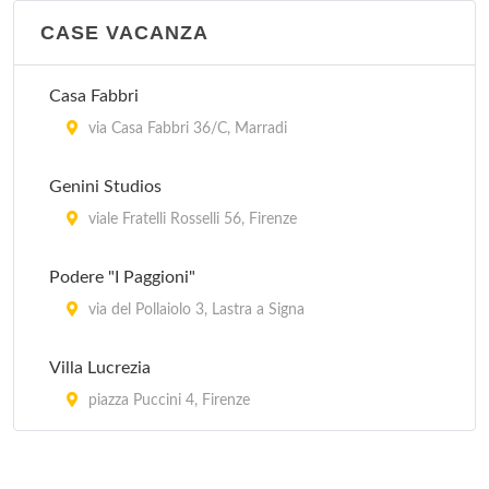
Norcenni Girasole Club
CASE VACANZA
via Norcenni 7, Figline Valdarino
Casa Fabbri
Panoramico
via Casa Fabbri 36/C, Marradi
via Peramonda 1, Fiesole
Genini Studios
Poggio Uccellini Camping Villaggio
viale Fratelli Rosselli 56, Firenze
via di Campagna (Località Bivigliano) 38, Vaglia
Podere "I Paggioni"
San Giusto Camping Village
via del Pollaiolo 3, Lastra a Signa
via Castra (Località Limite sull'Arno) 71, Capraia e
Limite
Villa Lucrezia
piazza Puccini 4, Firenze
Semifonte
via Ugo Foscolo (Località Bustecca) 4, Barberino
Val d'Elsa