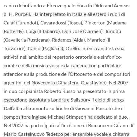
canto debuttando a Firenze quale Enea in Dido and Aeneas
di H. Purcell. Ha interpretato in Italia e all’estero i ruoli di
Calaf (Turandot), Cavaradossi (Tosca), Pinkerton (Madama
Butterfly), Luigi (Il Tabarro), Don Josè (Carmen), Turiddu
(Cavalleria Rusticana), Radames (Aida), Manrico (Il
Trovatore), Canio (Pagliacci), Otello. Intensa anche la sua
attività nell’ambito del repertorio oratoriale e sinfonico-
corale e della musica vocale da camera, con particolare
attenzione alla produzione dell’Ottocento e dei compositori
argentini del Novecento (Ginastera, Guastavino). Nel 2007
in duo col pianista Roberto Russo ha presentato in prima
esecuzione assoluta a Londra e Salisbury il ciclo di songs
Dall’alba al tramonto su liriche di Giovanni Pascoli che il
compositore inglese Michael Stimpson ha dedicato al duo.
Nel 2007 ha partecipato all’incisione di Romancero Gitano di
Mario Castelnuovo Tedesco per ensemble vocale e chitarra